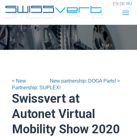
EN
DE
RU
Togg
navig
< New
New partnership: DOGA Parts! >
Partnership: SUPLEX!
Swissvert at
Autonet Virtual
Mobility Show 2020