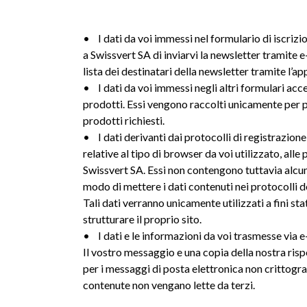
• I dati da voi immessi nel formulario di iscriz
a Swissvert SA di inviarvi la newsletter tramite 
lista dei destinatari della newsletter tramite l’a
• I dati da voi immessi negli altri formulari acces
prodotti. Essi vengono raccolti unicamente per per
prodotti richiesti.
• I dati derivanti dai protocolli di registrazion
relative al tipo di browser da voi utilizzato, alle
Swissvert SA. Essi non contengono tuttavia alcun
modo di mettere i dati contenuti nei protocolli de
Tali dati verranno unicamente utilizzati a fini s
strutturare il proprio sito.
• I dati e le informazioni da voi trasmesse via e
Il vostro messaggio e una copia della nostra risp
per i messaggi di posta elettronica non crittogr
contenute non vengano lette da terzi.