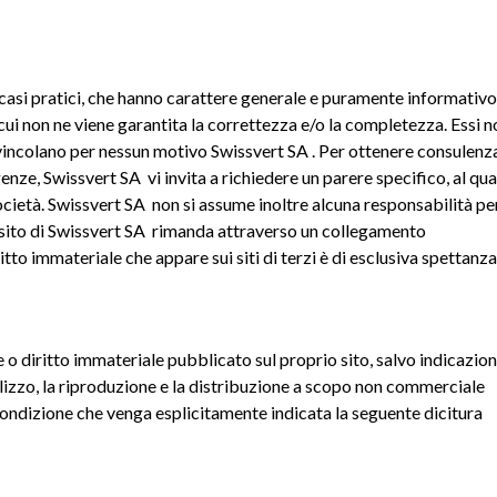
 casi pratici, che hanno carattere generale e puramente informativo
cui non ne viene garantita la correttezza e/o la completezza. Essi n
vincolano per nessun motivo Swissvert SA . Per ottenere consulenz
enze, Swissvert SA vi invita a richiedere un parere specifico, al qua
ocietà. Swissvert SA non si assume inoltre alcuna responsabilità pe
li il sito di Swissvert SA rimanda attraverso un collegamento
itto immateriale che appare sui siti di terzi è di esclusiva spettanza
 o diritto immateriale pubblicato sul proprio sito, salvo indicazio
ilizzo, la riproduzione e la distribuzione a scopo non commerciale
 condizione che venga esplicitamente indicata la seguente dicitura