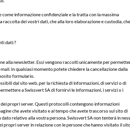
so.
 come informazione confidenziale e la tratta con la massima
 raccolta dei vostri dati, che alla loro elaborazione e custodia, ch
ti dati:?
ione alla newsletter. Essi vengono raccolti unicamente per permette
e-mail. In qualsiasi momento potete chiedere la cancellazione dalla
pposito formulario.
sibili dal sito web, per la richiesta di informazioni, di servizi o di
mettere a Swissvert SA di fornirvi le informazioni, i servizi o i
e dei propri server. Questi protocolli contengono informazioni
 pagine che avete visitato e al tempo che avete trascorso sul sito di
 dato relativo alla vostra persona. Swissvert SA non tenterà in nes
i propri server in relazione con le persone che hanno visitato il sito