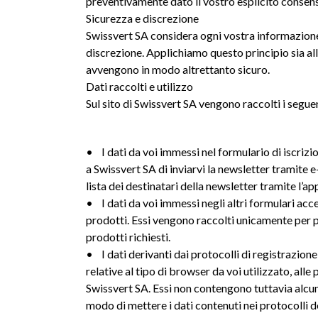
preventivamente dato il vostro esplicito consen
Sicurezza e discrezione
Swissvert SA considera ogni vostra informazione
discrezione. Applichiamo questo principio sia alla
avvengono in modo altrettanto sicuro.
Dati raccolti e utilizzo
Sul sito di Swissvert SA vengono raccolti i seguen
• I dati da voi immessi nel formulario di iscriz
a Swissvert SA di inviarvi la newsletter tramite 
lista dei destinatari della newsletter tramite l’a
• I dati da voi immessi negli altri formulari acces
prodotti. Essi vengono raccolti unicamente per per
prodotti richiesti.
• I dati derivanti dai protocolli di registrazion
relative al tipo di browser da voi utilizzato, alle
Swissvert SA. Essi non contengono tuttavia alcun
modo di mettere i dati contenuti nei protocolli de