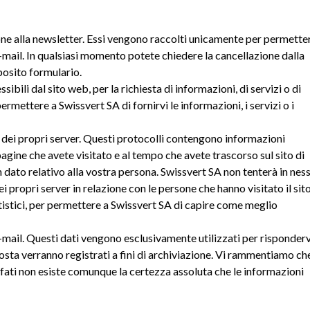
ione alla newsletter. Essi vengono raccolti unicamente per permette
e-mail. In qualsiasi momento potete chiedere la cancellazione dalla
pposito formulario.
sibili dal sito web, per la richiesta di informazioni, di servizi o di
mettere a Swissvert SA di fornirvi le informazioni, i servizi o i
e dei propri server. Questi protocolli contengono informazioni
 pagine che avete visitato e al tempo che avete trascorso sul sito di
 dato relativo alla vostra persona. Swissvert SA non tenterà in nes
i propri server in relazione con le persone che hanno visitato il sito
tatistici, per permettere a Swissvert SA di capire come meglio
-mail. Questi dati vengono esclusivamente utilizzati per risponderv
osta verranno registrati a fini di archiviazione. Vi rammentiamo ch
afati non esiste comunque la certezza assoluta che le informazioni